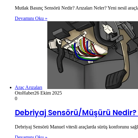
Mutlak Basınç Sensörü Nedir? Arızaları Neler? Yeni nesil araçl
Devamını Oku »
Araç Arızaları
OtoHaber
26 Ekim 2025
0
Debriyaj Sensörü/Müşürü Nedir? A
Debriyaj Sensörü Manuel vitesli araçlarda sürüş konforunu sağ
Devamını Oku »