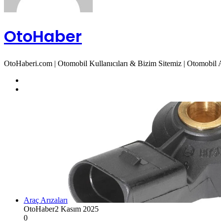
OtoHaber
OtoHaberi.com | Otomobil Kullanıcıları & Bizim Sitemiz | Otomobil Ar
Web
sitesi
Twitter
Araç Arızaları
OtoHaber
2 Kasım 2025
0