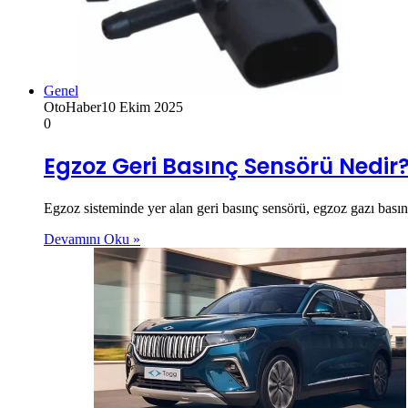
Genel
OtoHaber
10 Ekim 2025
0
Egzoz Geri Basınç Sensörü Nedir
Egzoz sisteminde yer alan geri basınç sensörü, egzoz gazı basınc
Devamını Oku »