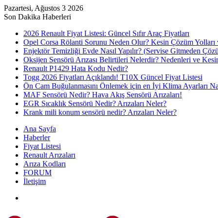
Pazartesi, Ağustos 3 2026
Son Dakika Haberleri
2026 Renault Fiyat Listesi: Güncel Sıfır Araç Fiyatları
Opel Corsa Rölanti Sorunu Neden Olur? Kesin Çözüm Yolları 
Enjektör Temizliği Evde Nasıl Yapılır? (Servise Gitmeden Çöz
Oksijen Sensörü Arızası Belirtileri Nelerdir? Nedenleri ve Ke
Renault P1429 Hata Kodu Nedir?
Togg 2026 Fiyatları Açıklandı! T10X Güncel Fiyat Listesi
Ön Cam Buğulanmasını Önlemek için en İyi Klima Ayarları Nas
MAF Sensörü Nedir? Hava Akış Sensörü Arızaları!
EGR Sıcaklık Sensörü Nedir? Arızaları Neler?
Krank mili konum sensörü nedir? Arızaları Neler?
Ana Sayfa
Haberler
Fiyat Listesi
Renault Arızaları
Arıza Kodları
FORUM
İletişim
Menü