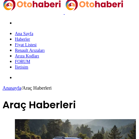
Arama
yap
...
Ana Sayfa
Haberler
Fiyat Listesi
Renault Arızaları
Arıza Kodları
FORUM
İletişim
Dış
görünümü
Anasayfa
/
Araç Haberleri
değiştir
Araç Haberleri