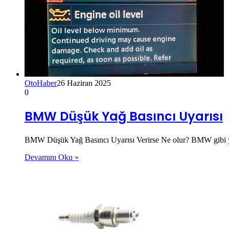
OtoHaber
26 Haziran 2025
0
BMW Düşük Yağ Basıncı Uyarısı
BMW Düşük Yağ Basıncı Uyarısı Verirse Ne olur? BMW gibi yüks
Devamını Oku »