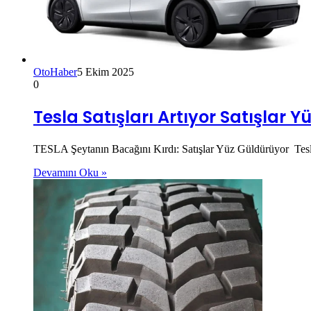
OtoHaber
5 Ekim 2025
0
Tesla Satışları Artıyor Satışlar 
TESLA Şeytanın Bacağını Kırdı: Satışlar Yüz Güldürüyor Tesla 
Devamını Oku »