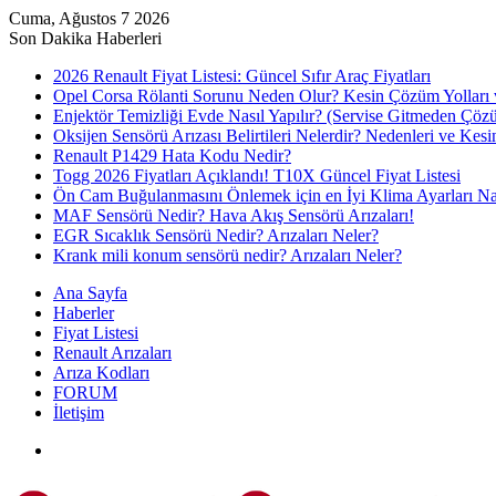
Cuma, Ağustos 7 2026
Son Dakika Haberleri
2026 Renault Fiyat Listesi: Güncel Sıfır Araç Fiyatları
Opel Corsa Rölanti Sorunu Neden Olur? Kesin Çözüm Yolları 
Enjektör Temizliği Evde Nasıl Yapılır? (Servise Gitmeden Çöz
Oksijen Sensörü Arızası Belirtileri Nelerdir? Nedenleri ve Ke
Renault P1429 Hata Kodu Nedir?
Togg 2026 Fiyatları Açıklandı! T10X Güncel Fiyat Listesi
Ön Cam Buğulanmasını Önlemek için en İyi Klima Ayarları Nas
MAF Sensörü Nedir? Hava Akış Sensörü Arızaları!
EGR Sıcaklık Sensörü Nedir? Arızaları Neler?
Krank mili konum sensörü nedir? Arızaları Neler?
Ana Sayfa
Haberler
Fiyat Listesi
Renault Arızaları
Arıza Kodları
FORUM
İletişim
Menü