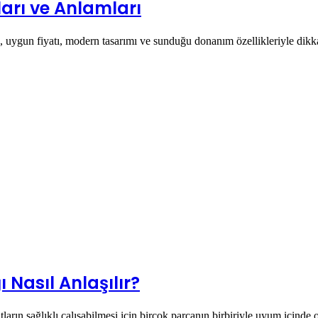
ları ve Anlamları
, uygun fiyatı, modern tasarımı ve sunduğu donanım özellikleriyle dik
Nasıl Anlaşılır?
arın sağlıklı çalışabilmesi için birçok parçanın birbiriyle uyum içind