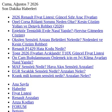
Cuma, Ağustos 7 2026
Son Dakika Haberleri
2026 Renault Fiyat Listesi: Güncel Sıfır Araç Fiyatları
Opel Corsa Rölanti Sorunu Neden Olur? Kesin Çözüm
Yolları ve Detaylı Rehber (2026)
Enjektör Temizliği Evde Nasıl Yapılır? (Servise Gitmeden
Çözüm)
Oksijen Sensörü Arızası Belirtileri Nelerdir? Nedenleri ve
Kesin Çözüm Rehberi
Renault P1429 Hata Kodu Nedir?
Togg 2026 Fiyatları Açıklandı! T10X Güncel Fiyat Listesi
Ön Cam Buğulanmasını Önlemek için en İyi Klima Ayarları
Nasıl Yapılır?
MAF Sensörü Nedir? Hava Akış Sensörü Arızaları!
EGR Sıcaklık Sensörü Nedir? Arızaları Neler?
Krank mili konum sensörü nedir? Arızaları Neler?
Ana Sayfa
Haberler
Fiyat Listesi
Renault Arızaları
Arıza Kodları
FORUM
İletişim