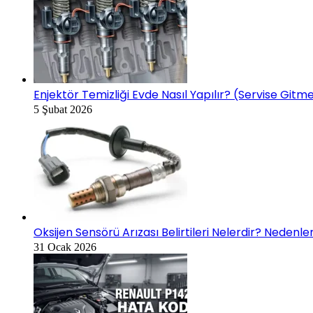
Enjektör Temizliği Evde Nasıl Yapılır? (Servise Gi
5 Şubat 2026
Oksijen Sensörü Arızası Belirtileri Nelerdir? Nedenl
31 Ocak 2026