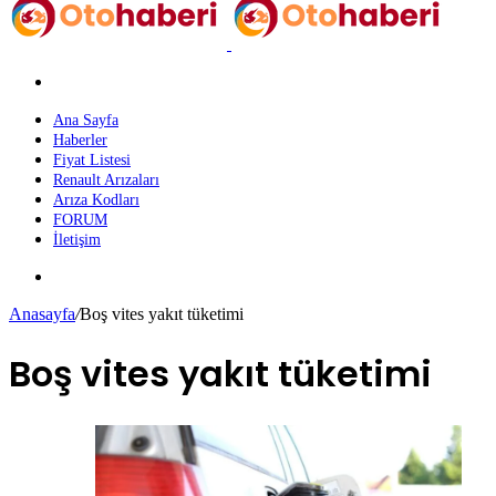
Arama
yap
...
Ana Sayfa
Haberler
Fiyat Listesi
Renault Arızaları
Arıza Kodları
FORUM
İletişim
Dış
görünümü
Anasayfa
/
Boş vites yakıt tüketimi
değiştir
Boş vites yakıt tüketimi