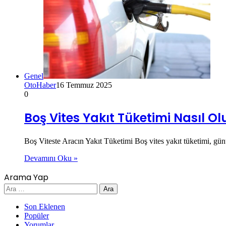
Genel
OtoHaber
16 Temmuz 2025
0
Boş Vites Yakıt Tüketimi Nasıl Ol
Boş Viteste Aracın Yakıt Tüketimi Boş vites yakıt tüketimi, g
Devamını Oku »
Arama Yap
Arama:
Son Eklenen
Popüler
Yorumlar