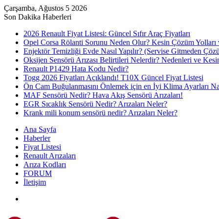
Çarşamba, Ağustos 5 2026
Son Dakika Haberleri
2026 Renault Fiyat Listesi: Güncel Sıfır Araç Fiyatları
Opel Corsa Rölanti Sorunu Neden Olur? Kesin Çözüm Yolları 
Enjektör Temizliği Evde Nasıl Yapılır? (Servise Gitmeden Çöz
Oksijen Sensörü Arızası Belirtileri Nelerdir? Nedenleri ve Ke
Renault P1429 Hata Kodu Nedir?
Togg 2026 Fiyatları Açıklandı! T10X Güncel Fiyat Listesi
Ön Cam Buğulanmasını Önlemek için en İyi Klima Ayarları Nas
MAF Sensörü Nedir? Hava Akış Sensörü Arızaları!
EGR Sıcaklık Sensörü Nedir? Arızaları Neler?
Krank mili konum sensörü nedir? Arızaları Neler?
Ana Sayfa
Haberler
Fiyat Listesi
Renault Arızaları
Arıza Kodları
FORUM
İletişim
Menü