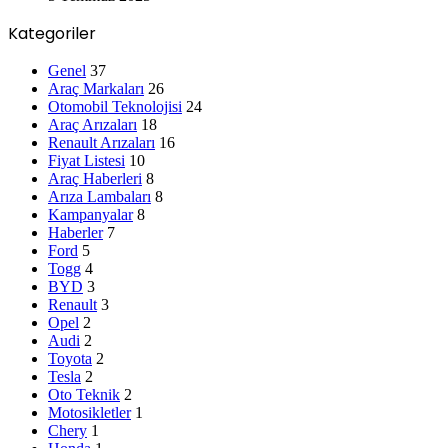
Kategoriler
Genel
37
Araç Markaları
26
Otomobil Teknolojisi
24
Araç Arızaları
18
Renault Arızaları
16
Fiyat Listesi
10
Araç Haberleri
8
Arıza Lambaları
8
Kampanyalar
8
Haberler
7
Ford
5
Togg
4
BYD
3
Renault
3
Opel
2
Audi
2
Toyota
2
Tesla
2
Oto Teknik
2
Motosikletler
1
Chery
1