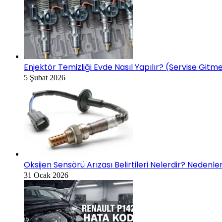
Enjektör Temizliği Evde Nasıl Yapılır? (Servise Gi
5 Şubat 2026
Oksijen Sensörü Arızası Belirtileri Nelerdir? Nedenl
31 Ocak 2026