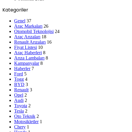
Kategoriler
Genel
37
Araç Markaları
26
Otomobil Teknolojisi
24
Araç Arızaları
18
Renault Arızaları
16
Fiyat Listesi
10
Araç Haberleri
8
Arıza Lambaları
8
Kampanyalar
8
Haberler
7
Ford
5
Togg
4
BYD
3
Renault
3
Opel
2
Audi
2
Toyota
2
Tesla
2
Oto Teknik
2
Motosikletler
1
Chery
1