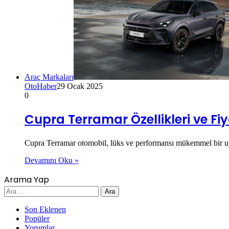
Araç Markaları
OtoHaber
29 Ocak 2025
0
Cupra Terramar Özellikleri ve Fiya
Cupra Terramar otomobil, lüks ve performansı mükemmel bir uyu
Devamını Oku »
Arama Yap
Arama:
Son Eklenen
Popüler
Yorumlar