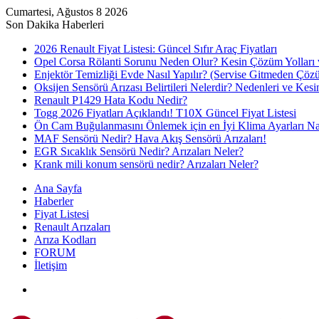
Cumartesi, Ağustos 8 2026
Son Dakika Haberleri
2026 Renault Fiyat Listesi: Güncel Sıfır Araç Fiyatları
Opel Corsa Rölanti Sorunu Neden Olur? Kesin Çözüm Yolları 
Enjektör Temizliği Evde Nasıl Yapılır? (Servise Gitmeden Çöz
Oksijen Sensörü Arızası Belirtileri Nelerdir? Nedenleri ve Ke
Renault P1429 Hata Kodu Nedir?
Togg 2026 Fiyatları Açıklandı! T10X Güncel Fiyat Listesi
Ön Cam Buğulanmasını Önlemek için en İyi Klima Ayarları Nas
MAF Sensörü Nedir? Hava Akış Sensörü Arızaları!
EGR Sıcaklık Sensörü Nedir? Arızaları Neler?
Krank mili konum sensörü nedir? Arızaları Neler?
Ana Sayfa
Haberler
Fiyat Listesi
Renault Arızaları
Arıza Kodları
FORUM
İletişim
Menü