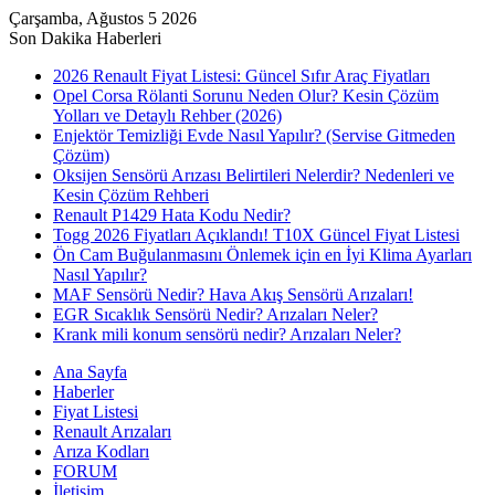
Çarşamba, Ağustos 5 2026
Son Dakika Haberleri
2026 Renault Fiyat Listesi: Güncel Sıfır Araç Fiyatları
Opel Corsa Rölanti Sorunu Neden Olur? Kesin Çözüm
Yolları ve Detaylı Rehber (2026)
Enjektör Temizliği Evde Nasıl Yapılır? (Servise Gitmeden
Çözüm)
Oksijen Sensörü Arızası Belirtileri Nelerdir? Nedenleri ve
Kesin Çözüm Rehberi
Renault P1429 Hata Kodu Nedir?
Togg 2026 Fiyatları Açıklandı! T10X Güncel Fiyat Listesi
Ön Cam Buğulanmasını Önlemek için en İyi Klima Ayarları
Nasıl Yapılır?
MAF Sensörü Nedir? Hava Akış Sensörü Arızaları!
EGR Sıcaklık Sensörü Nedir? Arızaları Neler?
Krank mili konum sensörü nedir? Arızaları Neler?
Ana Sayfa
Haberler
Fiyat Listesi
Renault Arızaları
Arıza Kodları
FORUM
İletişim