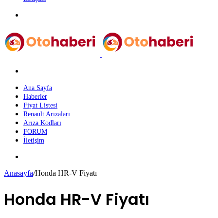
Menü
Arama
yap
...
Ana Sayfa
Haberler
Fiyat Listesi
Renault Arızaları
Arıza Kodları
FORUM
İletişim
Dış
görünümü
Anasayfa
/
Honda HR-V Fiyatı
değiştir
Honda HR-V Fiyatı