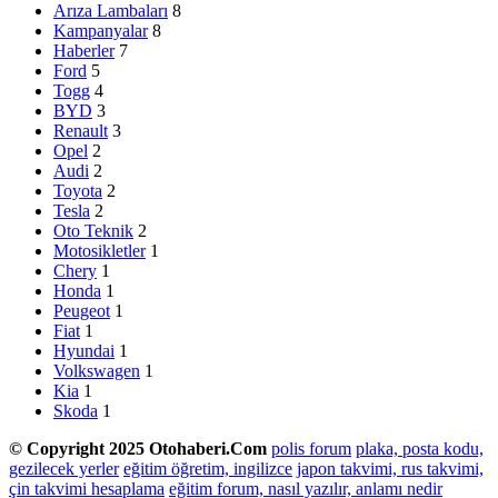
Arıza Lambaları
8
Kampanyalar
8
Haberler
7
Ford
5
Togg
4
BYD
3
Renault
3
Opel
2
Audi
2
Toyota
2
Tesla
2
Oto Teknik
2
Motosikletler
1
Chery
1
Honda
1
Peugeot
1
Fiat
1
Hyundai
1
Volkswagen
1
Kia
1
Skoda
1
© Copyright 2025 Otohaberi.Com
polis forum
plaka, posta kodu,
gezilecek yerler
eğitim öğretim, ingilizce
japon takvimi, rus takvimi,
çin takvimi hesaplama
eğitim forum, nasıl yazılır, anlamı nedir