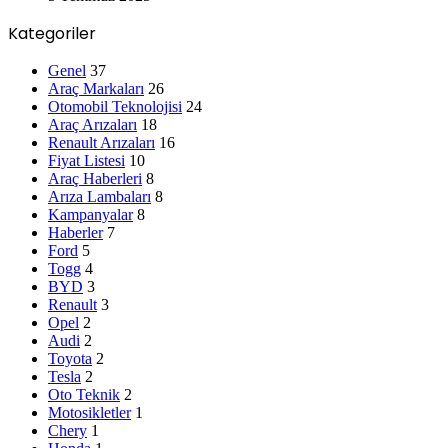
Kategoriler
Genel
37
Araç Markaları
26
Otomobil Teknolojisi
24
Araç Arızaları
18
Renault Arızaları
16
Fiyat Listesi
10
Araç Haberleri
8
Arıza Lambaları
8
Kampanyalar
8
Haberler
7
Ford
5
Togg
4
BYD
3
Renault
3
Opel
2
Audi
2
Toyota
2
Tesla
2
Oto Teknik
2
Motosikletler
1
Chery
1