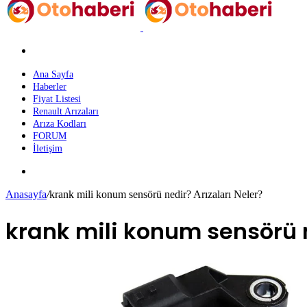
Arama
yap
...
Ana Sayfa
Haberler
Fiyat Listesi
Renault Arızaları
Arıza Kodları
FORUM
İletişim
Dış
görünümü
Anasayfa
/
krank mili konum sensörü nedir? Arızaları Neler?
değiştir
krank mili konum sensörü n