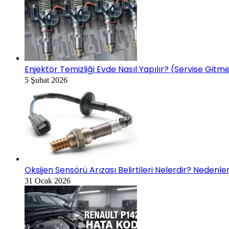
Enjektör Temizliği Evde Nasıl Yapılır? (Servise Gi
5 Şubat 2026
Oksijen Sensörü Arızası Belirtileri Nelerdir? Nedenl
31 Ocak 2026