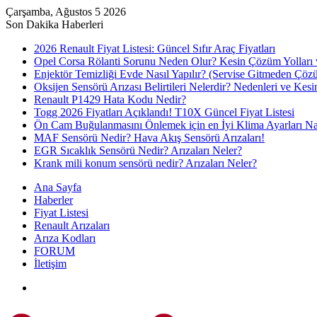
Çarşamba, Ağustos 5 2026
Son Dakika Haberleri
2026 Renault Fiyat Listesi: Güncel Sıfır Araç Fiyatları
Opel Corsa Rölanti Sorunu Neden Olur? Kesin Çözüm Yolları 
Enjektör Temizliği Evde Nasıl Yapılır? (Servise Gitmeden Çöz
Oksijen Sensörü Arızası Belirtileri Nelerdir? Nedenleri ve Ke
Renault P1429 Hata Kodu Nedir?
Togg 2026 Fiyatları Açıklandı! T10X Güncel Fiyat Listesi
Ön Cam Buğulanmasını Önlemek için en İyi Klima Ayarları Nas
MAF Sensörü Nedir? Hava Akış Sensörü Arızaları!
EGR Sıcaklık Sensörü Nedir? Arızaları Neler?
Krank mili konum sensörü nedir? Arızaları Neler?
Ana Sayfa
Haberler
Fiyat Listesi
Renault Arızaları
Arıza Kodları
FORUM
İletişim
Menü