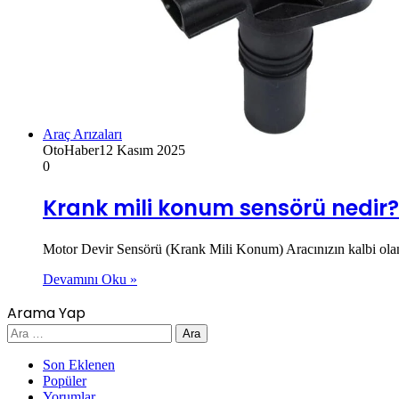
Araç Arızaları
OtoHaber
12 Kasım 2025
0
Krank mili konum sensörü nedir? 
Motor Devir Sensörü (Krank Mili Konum) Aracınızın kalbi olan
Devamını Oku »
Arama Yap
Arama:
Son Eklenen
Popüler
Yorumlar