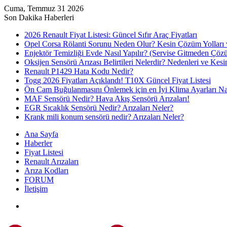
Cuma, Temmuz 31 2026
Son Dakika Haberleri
2026 Renault Fiyat Listesi: Güncel Sıfır Araç Fiyatları
Opel Corsa Rölanti Sorunu Neden Olur? Kesin Çözüm Yolları 
Enjektör Temizliği Evde Nasıl Yapılır? (Servise Gitmeden Çöz
Oksijen Sensörü Arızası Belirtileri Nelerdir? Nedenleri ve Ke
Renault P1429 Hata Kodu Nedir?
Togg 2026 Fiyatları Açıklandı! T10X Güncel Fiyat Listesi
Ön Cam Buğulanmasını Önlemek için en İyi Klima Ayarları Nas
MAF Sensörü Nedir? Hava Akış Sensörü Arızaları!
EGR Sıcaklık Sensörü Nedir? Arızaları Neler?
Krank mili konum sensörü nedir? Arızaları Neler?
Ana Sayfa
Haberler
Fiyat Listesi
Renault Arızaları
Arıza Kodları
FORUM
İletişim
Menü