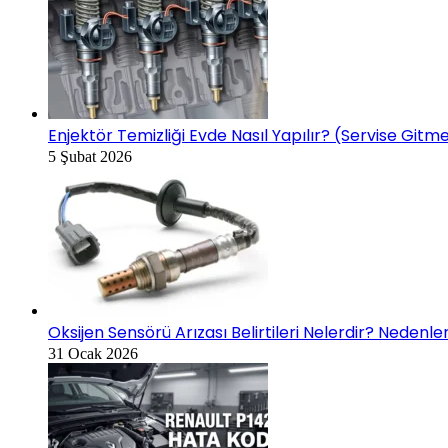
Enjektör Temizliği Evde Nasıl Yapılır? (Servise Gi
5 Şubat 2026
Oksijen Sensörü Arızası Belirtileri Nelerdir? Nedenl
31 Ocak 2026