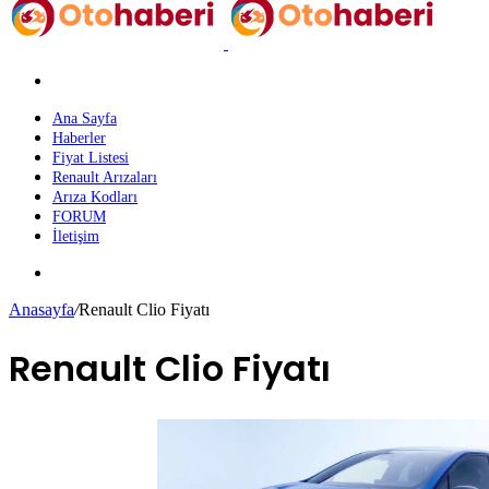
Arama
yap
...
Ana Sayfa
Haberler
Fiyat Listesi
Renault Arızaları
Arıza Kodları
FORUM
İletişim
Dış
görünümü
Anasayfa
/
Renault Clio Fiyatı
değiştir
Renault Clio Fiyatı