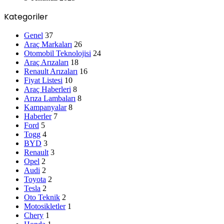
Kategoriler
Genel
37
Araç Markaları
26
Otomobil Teknolojisi
24
Araç Arızaları
18
Renault Arızaları
16
Fiyat Listesi
10
Araç Haberleri
8
Arıza Lambaları
8
Kampanyalar
8
Haberler
7
Ford
5
Togg
4
BYD
3
Renault
3
Opel
2
Audi
2
Toyota
2
Tesla
2
Oto Teknik
2
Motosikletler
1
Chery
1