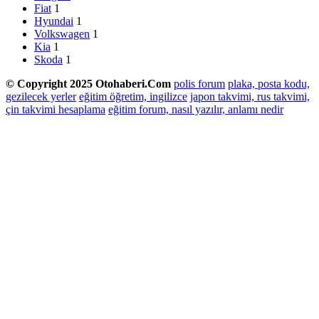
Fiat
1
Hyundai
1
Volkswagen
1
Kia
1
Skoda
1
© Copyright 2025 Otohaberi.Com
polis forum
plaka, posta kodu,
gezilecek yerler
eğitim öğretim, ingilizce
japon takvimi, rus takvimi,
çin takvimi hesaplama
eğitim forum, nasıl yazılır, anlamı nedir
Facebook
Twitter
WhatsApp
Telegram
Başa
dön
tuşu