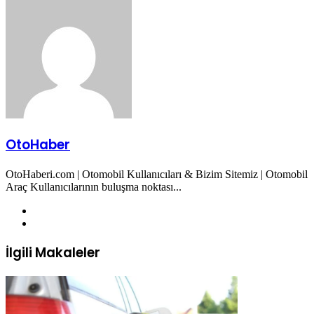
ile
paylaş
OtoHaber
OtoHaberi.com | Otomobil Kullanıcıları & Bizim Sitemiz | Otomobil
Araç Kullanıcılarının buluşma noktası...
Web
sitesi
Twitter
İlgili Makaleler