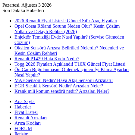
Pazartesi, Ağustos 3 2026
Son Dakika Haberleri
2026 Renault Fiyat Listesi: Güncel Sıfır Araç Fiyatları
Opel Corsa Rölanti Sorunu Neden Olur? Kesin Çözüm
Yolları ve Detaylı Rehber (2026)
Enjektör Temizliği Evde Nasıl Yapılır? (Servise Gitmeden
Çözüm)
Oksijen Sensörü Arızası Belirtileri Nelerdir? Nedenleri ve
Kesin Çözüm Rehberi
Renault P1429 Hata Kodu Nedir?
Togg 2026 Fiyatları Açıklandı! T10X Güncel Fiyat Listesi
Ön Cam Buğulanmasını Önlemek için en İyi Klima Ayarları
Nasıl Yapılır?
MAF Sensörü Nedir? Hava Akış Sensörü Arızaları!
EGR Sıcaklık Sensörü Nedir? Arızaları Neler?
Krank mili konum sensörü nedir? Arızaları Neler?
Ana Sayfa
Haberler
Fiyat Listesi
Renault Arızaları
Arıza Kodları
FORUM
İletişim