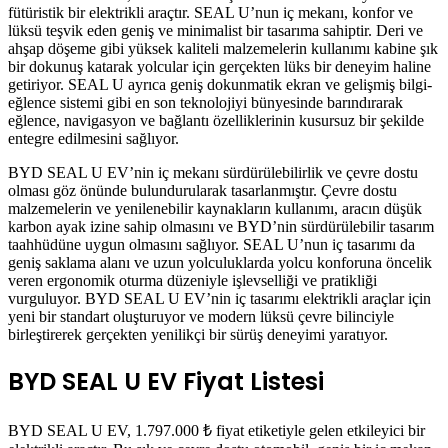
fütüristik bir elektrikli araçtır. SEAL U’nun iç mekanı, konfor ve
lüksü teşvik eden geniş ve minimalist bir tasarıma sahiptir. Deri ve
ahşap döşeme gibi yüksek kaliteli malzemelerin kullanımı kabine şık
bir dokunuş katarak yolcular için gerçekten lüks bir deneyim haline
getiriyor. SEAL U ayrıca geniş dokunmatik ekran ve gelişmiş bilgi-
eğlence sistemi gibi en son teknolojiyi bünyesinde barındırarak
eğlence, navigasyon ve bağlantı özelliklerinin kusursuz bir şekilde
entegre edilmesini sağlıyor.
BYD SEAL U EV’nin iç mekanı sürdürülebilirlik ve çevre dostu
olması göz önünde bulundurularak tasarlanmıştır. Çevre dostu
malzemelerin ve yenilenebilir kaynakların kullanımı, aracın düşük
karbon ayak izine sahip olmasını ve BYD’nin sürdürülebilir tasarım
taahhüdüne uygun olmasını sağlıyor. SEAL U’nun iç tasarımı da
geniş saklama alanı ve uzun yolculuklarda yolcu konforuna öncelik
veren ergonomik oturma düzeniyle işlevselliği ve pratikliği
vurguluyor. BYD SEAL U EV’nin iç tasarımı elektrikli araçlar için
yeni bir standart oluşturuyor ve modern lüksü çevre bilinciyle
birleştirerek gerçekten yenilikçi bir sürüş deneyimi yaratıyor.
BYD SEAL U EV Fiyat Listesi
BYD SEAL U EV, 1.797.000 ₺ fiyat etiketiyle gelen etkileyici bir