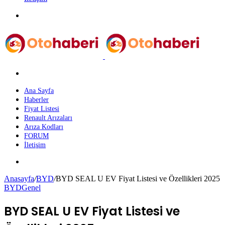
Menü
Arama
yap
...
Ana Sayfa
Haberler
Fiyat Listesi
Renault Arızaları
Arıza Kodları
FORUM
İletişim
Dış
görünümü
Anasayfa
/
BYD
/
BYD SEAL U EV Fiyat Listesi ve Özellikleri 2025
değiştir
BYD
Genel
BYD SEAL U EV Fiyat Listesi ve