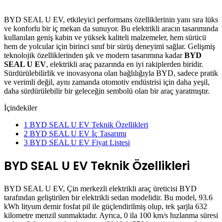
BYD SEAL U EV, etkileyici performans özelliklerinin yanı sıra lüks
ve konforlu bir iç mekan da sunuyor. Bu elektrikli aracın tasarımında
kullanılan geniş kabin ve yüksek kaliteli malzemeler, hem sürücü
hem de yolcular için birinci sınıf bir sürüş deneyimi sağlar. Gelişmiş
teknolojik özelliklerinden şık ve modern tasarımına kadar
BYD
SEAL U EV
, elektrikli araç pazarında en iyi rakiplerden biridir.
Sürdürülebilirlik ve inovasyona olan bağlılığıyla BYD, sadece pratik
ve verimli değil, aynı zamanda otomotiv endüstrisi için daha yeşil,
daha sürdürülebilir bir geleceğin sembolü olan bir araç yaratmıştır.
İçindekiler
1
BYD SEAL U EV Teknik Özellikleri
2
BYD SEAL U EV İç Tasarımı
3
BYD SEAL U EV Fiyat Listesi
BYD SEAL U EV Teknik Özellikleri
BYD SEAL U EV, Çin merkezli elektrikli araç üreticisi BYD
tarafından geliştirilen bir elektrikli sedan modelidir. Bu model, 93.6
kWh lityum demir fosfat pil ile güçlendirilmiş olup, tek şarjla 632
kilometre menzil sunmaktadır. Ayrıca, 0 ila 100 km/s hızlanma süresi