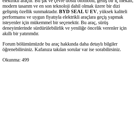
elektrikli araçtır. Bu şık ve çevre dostu otomobil, geniş bir iç mekan,
modern tasarım ve en son teknoloji dahil olmak üzere bir dizi
gelişmiş özellik sunmaktadır.
BYD SEAL U EV
, yüksek kaliteli
performansı ve uygun fiyatıyla elektrikli araçlara geçiş yapmak
isteyenler için mükemmel bir seçenektir. Bu araç, sürüş
deneyimlerinde sürdürülebilirlik ve yeniliğe öncelik verenler için
akıllı bir yatırımdır.
Forum bölümümüzde bu araç hakkında daha detaylı bilgiler
öğrenebilirsiniz. Kafanıza takılan sorular var ise sorabilirsiniz.
Okunma:
499