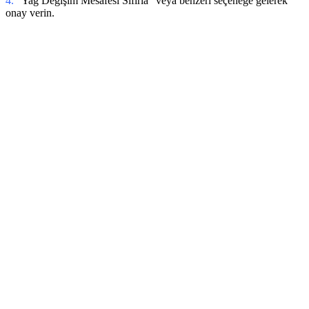
4.
“Yağ Değişim Mesafesi Sıfırla” veya benzeri seçeneğe gelerek
onay verin.