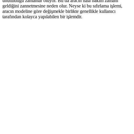
unutulduğu zamanlar oluyor. Bu da aracın hala bakım zamanı
geldiğini zannetmesine neden olur. Neyse ki bu sıfırlama işlemi,
aracın modeline göre değişmekle birlikte genellikle kullanıcı
tarafından kolayca yapılabilen bir işlemdir.