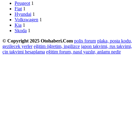
Peugeot
1
Fiat
1
Hyundai
1
Volkswagen
1
Kia
1
Skoda
1
© Copyright 2025 Otohaberi.Com
polis forum
plaka, posta kodu,
gezilecek yerler
eğitim öğretim, ingilizce
japon takvimi, rus takvimi,
çin takvimi hesaplama
eğitim forum, nasıl yazılır, anlamı nedir
Facebook
Twitter
WhatsApp
Telegram
Başa
dön
tuşu