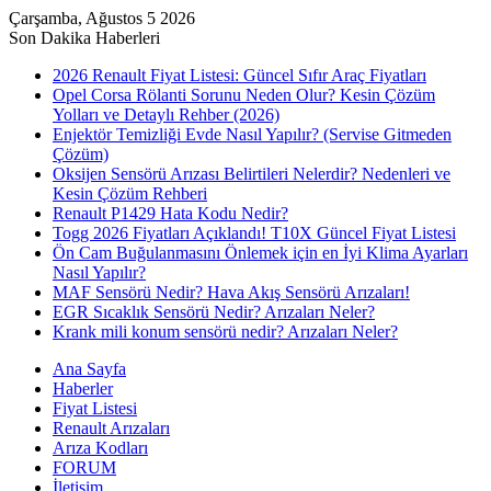
Çarşamba, Ağustos 5 2026
Son Dakika Haberleri
2026 Renault Fiyat Listesi: Güncel Sıfır Araç Fiyatları
Opel Corsa Rölanti Sorunu Neden Olur? Kesin Çözüm
Yolları ve Detaylı Rehber (2026)
Enjektör Temizliği Evde Nasıl Yapılır? (Servise Gitmeden
Çözüm)
Oksijen Sensörü Arızası Belirtileri Nelerdir? Nedenleri ve
Kesin Çözüm Rehberi
Renault P1429 Hata Kodu Nedir?
Togg 2026 Fiyatları Açıklandı! T10X Güncel Fiyat Listesi
Ön Cam Buğulanmasını Önlemek için en İyi Klima Ayarları
Nasıl Yapılır?
MAF Sensörü Nedir? Hava Akış Sensörü Arızaları!
EGR Sıcaklık Sensörü Nedir? Arızaları Neler?
Krank mili konum sensörü nedir? Arızaları Neler?
Ana Sayfa
Haberler
Fiyat Listesi
Renault Arızaları
Arıza Kodları
FORUM
İletişim