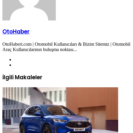
OtoHaber
OtoHaberi.com | Otomobil Kullanıcıları & Bizim Sitemiz | Otomobil
Araç Kullanıcılarının buluşma noktası...
Web
sitesi
Twitter
İlgili Makaleler