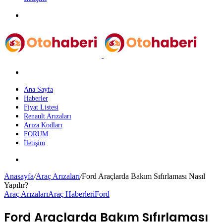
Menü
Arama
yap
...
Ana Sayfa
Haberler
Fiyat Listesi
Renault Arızaları
Arıza Kodları
FORUM
İletişim
Dış
görünümü
Anasayfa
/
Araç Arızaları
/
Ford Araçlarda Bakım Sıfırlaması Nasıl
değiştir
Yapılır?
Araç Arızaları
Araç Haberleri
Ford
Ford Araçlarda Bakım Sıfırlaması