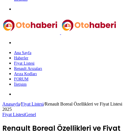
Menü
Arama
yap
...
Ana Sayfa
Haberler
Fiyat Listesi
Renault Arızaları
Arıza Kodları
FORUM
İletişim
Dış
görünümü
Anasayfa
/
Fiyat Listesi
/
Renault Boreal Özellikleri ve Fiyat Listesi
değiştir
2025
Fiyat Listesi
Genel
Renault Boreal Özellikleri ve Fiyat