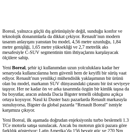
Boreal, yalnızca güçlü dış görünüşüyle değil, sunduğu konfor ve
teknolojik donanımlarla da dikkat çekiyor. Renault’nun modern
tasarım anlayışını yansıtan bu model, 4,56 metre uzunluğu, 1,84
metre genişliği, 1,65 metre yüksekliği ve 2,7 metrelik aks
mesafesiyle C-SUV segmentinin tüm ihtiyaçlarını karşılayacak
ölçülere sahip.
Yeni
Boreal
, şehir içi kullanımdan uzun yolculuklara kadar her
senaryoda kullanıcılarına hem güvenli hem de keyifli bir sürüş vaat
ediyor. Renault’nun yenilikçi mühendislik yaklaşımının bir ürünü
olan bu model, markanın SUV dünyasındaki çıtasını bir üst seviyeye
taşıyor. Her ne kadar ön ve arka tasarımda özgün bir kimlik taşısa da
bu boyutlar, aracın aslında Dacia Bigster temelli olduğunu açıkça
ortaya koyuyor. Nasıl ki Duster bazı pazarlarda Renault markasıyla
sunuluyorsa, Bigster da global pazarda “Renault Boreal” ismiyle
karşımıza çıkıyor.
Yeni Boreal, ilk aşamada doğrudan enjeksiyonlu turbo beslemeli 1.3
TCe motorla satışa sunulacak. Ancak bu motorun gücü pazara göre
farklılık gösteriyor: Latin Amerika’da 156 beygir güç ve 270 Nm