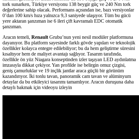
tork sunarken, Türkiye versiyonu 138 beygir güç ve 240 Nm tork
değerlerine sahip olacak. Performans açısından ise, bazı versiyonlar
0’dan 100 km/s hıza yalnızca 9,3 saniyede ulaşıyor. Tüm bu gücü
yere aktaran şanzıman ise 6 ileri çift kavramalı EDC otomatik
şanzıman.
Aracın temeli,
Renault
Grubu’nun yeni nesil modüler platformuna
dayanıyor. Bu platform sayesinde farklı gövde yapıları ve teknolojik
özellikler kolayca entegre edilebiliyor; bu da hem geliştirme süresini
kısaltıyor hem de maliyet avantajı sağlıyor. Tasarım tarafında,
özellikle ön yüz Niagara konseptinden izler taşıyan LED aydınlatma
imzasıyla dikkat çekiyor. Yan profilde ise belirgin omuz çizgisi,
geniş çamurluklar ve 19 inçlik jantlar araca güçlü bir görünüm
kazandırıyor. İki tonlu tavan, panoramik cam tavan ve alüminyum
detaylar da bu etkileyici tasarımı tamamlıyor. Aracın duruşuna daha
detaylı bakmak için videoyu izleyin