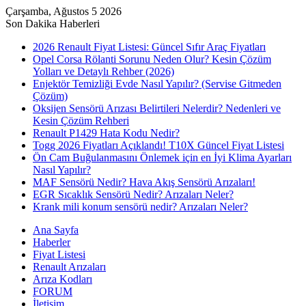
Çarşamba, Ağustos 5 2026
Son Dakika Haberleri
2026 Renault Fiyat Listesi: Güncel Sıfır Araç Fiyatları
Opel Corsa Rölanti Sorunu Neden Olur? Kesin Çözüm
Yolları ve Detaylı Rehber (2026)
Enjektör Temizliği Evde Nasıl Yapılır? (Servise Gitmeden
Çözüm)
Oksijen Sensörü Arızası Belirtileri Nelerdir? Nedenleri ve
Kesin Çözüm Rehberi
Renault P1429 Hata Kodu Nedir?
Togg 2026 Fiyatları Açıklandı! T10X Güncel Fiyat Listesi
Ön Cam Buğulanmasını Önlemek için en İyi Klima Ayarları
Nasıl Yapılır?
MAF Sensörü Nedir? Hava Akış Sensörü Arızaları!
EGR Sıcaklık Sensörü Nedir? Arızaları Neler?
Krank mili konum sensörü nedir? Arızaları Neler?
Ana Sayfa
Haberler
Fiyat Listesi
Renault Arızaları
Arıza Kodları
FORUM
İletişim