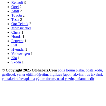
Renault
3
Opel
2
Audi
2
Toyota
2
Tesla
2
Oto Teknik
2
Motosikletler
1
Chery
1
Honda
1
Peugeot
1
Fiat
1
Hyundai
1
Volkswagen
1
Kia
1
Skoda
1
© Copyright 2025 Otohaberi.Com
polis forum
plaka, posta kodu,
gezilecek yerler
eğitim öğretim, ingilizce
japon takvimi, rus takvimi,
çin takvimi hesaplama
eğitim forum, nasıl yazılır, anlamı nedir
Facebook
Twitter
WhatsApp
Telegram
Başa
dön
tuşu