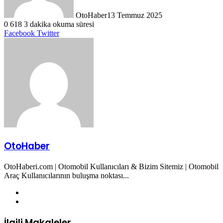
OtoHaber
13 Temmuz 2025
0
618
3 dakika okuma süresi
LinkedIn
Tumblr
Pinterest
Reddit
VKontakte
E-
Yazdır
Facebook
Twitter
Posta
ile
paylaş
OtoHaber
OtoHaberi.com | Otomobil Kullanıcıları & Bizim Sitemiz | Otomobil
Araç Kullanıcılarının buluşma noktası...
Web
sitesi
Twitter
İlgili Makaleler