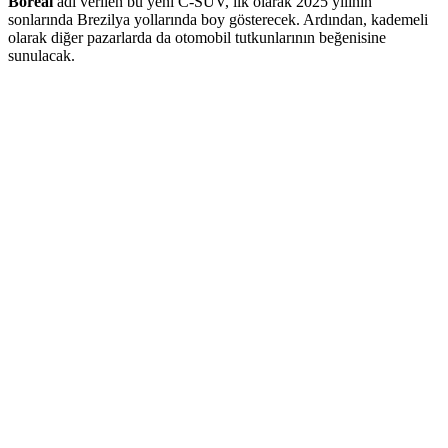
Boreal
adı verilen bu yeni C-SUV, ilk olarak 2025 yılının
sonlarında Brezilya yollarında boy gösterecek. Ardından, kademeli
olarak diğer pazarlarda da otomobil tutkunlarının beğenisine
sunulacak.