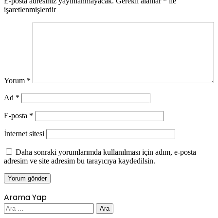
E-posta adresiniz yayınlanmayacak.
Gerekli alanlar
*
ile
işaretlenmişlerdir
Yorum
*
Ad
*
E-posta
*
İnternet sitesi
Daha sonraki yorumlarımda kullanılması için adım, e-posta
adresim ve site adresim bu tarayıcıya kaydedilsin.
Arama Yap
Arama: