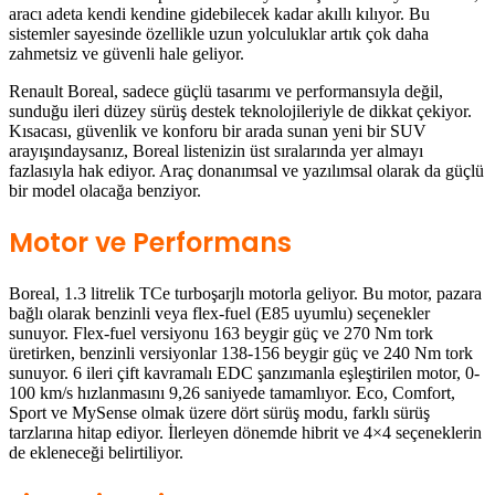
aracı adeta kendi kendine gidebilecek kadar akıllı kılıyor. Bu
sistemler sayesinde özellikle uzun yolculuklar artık çok daha
zahmetsiz ve güvenli hale geliyor.
Renault Boreal, sadece güçlü tasarımı ve performansıyla değil,
sunduğu ileri düzey sürüş destek teknolojileriyle de dikkat çekiyor.
Kısacası, güvenlik ve konforu bir arada sunan yeni bir SUV
arayışındaysanız, Boreal listenizin üst sıralarında yer almayı
fazlasıyla hak ediyor. Araç donanımsal ve yazılımsal olarak da güçlü
bir model olacağa benziyor.
Motor ve Performans
Boreal, 1.3 litrelik TCe turboşarjlı motorla geliyor. Bu motor, pazara
bağlı olarak benzinli veya flex-fuel (E85 uyumlu) seçenekler
sunuyor. Flex-fuel versiyonu 163 beygir güç ve 270 Nm tork
üretirken, benzinli versiyonlar 138-156 beygir güç ve 240 Nm tork
sunuyor. 6 ileri çift kavramalı EDC şanzımanla eşleştirilen motor, 0-
100 km/s hızlanmasını 9,26 saniyede tamamlıyor. Eco, Comfort,
Sport ve MySense olmak üzere dört sürüş modu, farklı sürüş
tarzlarına hitap ediyor. İlerleyen dönemde hibrit ve 4×4 seçeneklerin
de ekleneceği belirtiliyor.