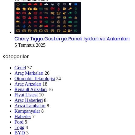
Chery Tiggo Gösterge Paneli Işıkları ve Anlamları
5 Temmuz 2025
Kategoriler
Genel
37
Araç Markaları
26
Otomobil Teknolojisi
24
Araç Arızaları
18
Renault Arızaları
16
Fiyat Listesi
10
Araç Haberleri
8
Arıza Lambaları
8
Kampanyalar
8
Haberler
7
Ford
5
Togg
4
BYD
3