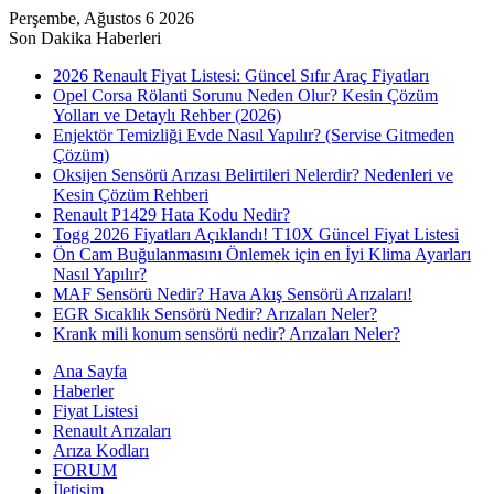
Perşembe, Ağustos 6 2026
Son Dakika Haberleri
2026 Renault Fiyat Listesi: Güncel Sıfır Araç Fiyatları
Opel Corsa Rölanti Sorunu Neden Olur? Kesin Çözüm
Yolları ve Detaylı Rehber (2026)
Enjektör Temizliği Evde Nasıl Yapılır? (Servise Gitmeden
Çözüm)
Oksijen Sensörü Arızası Belirtileri Nelerdir? Nedenleri ve
Kesin Çözüm Rehberi
Renault P1429 Hata Kodu Nedir?
Togg 2026 Fiyatları Açıklandı! T10X Güncel Fiyat Listesi
Ön Cam Buğulanmasını Önlemek için en İyi Klima Ayarları
Nasıl Yapılır?
MAF Sensörü Nedir? Hava Akış Sensörü Arızaları!
EGR Sıcaklık Sensörü Nedir? Arızaları Neler?
Krank mili konum sensörü nedir? Arızaları Neler?
Ana Sayfa
Haberler
Fiyat Listesi
Renault Arızaları
Arıza Kodları
FORUM
İletişim