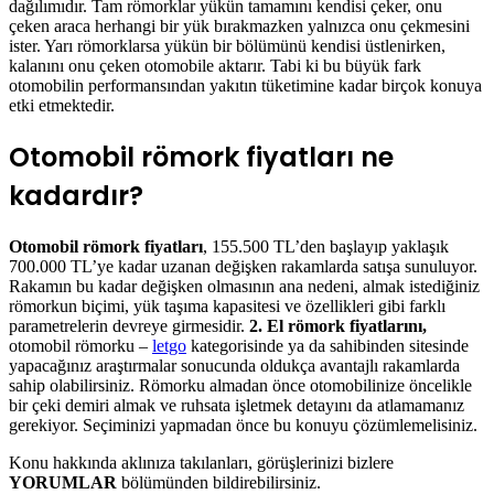
dağılımıdır. Tam römorklar yükün tamamını kendisi çeker, onu
çeken araca herhangi bir yük bırakmazken yalnızca onu çekmesini
ister. Yarı römorklarsa yükün bir bölümünü kendisi üstlenirken,
kalanını onu çeken otomobile aktarır. Tabi ki bu büyük fark
otomobilin performansından yakıtın tüketimine kadar birçok konuya
etki etmektedir.
Otomobil römork fiyatları ne
kadardır?
Otomobil römork fiyatları
, 155.500 TL’den başlayıp yaklaşık
700.000 TL’ye kadar uzanan değişken rakamlarda satışa sunuluyor.
Rakamın bu kadar değişken olmasının ana nedeni, almak istediğiniz
römorkun biçimi, yük taşıma kapasitesi ve özellikleri gibi farklı
parametrelerin devreye girmesidir.
2. El römork fiyatlarını,
otomobil römorku –
letgo
kategorisinde ya da sahibinden sitesinde
yapacağınız araştırmalar sonucunda oldukça avantajlı rakamlarda
sahip olabilirsiniz. Römorku almadan önce otomobilinize öncelikle
bir çeki demiri almak ve ruhsata işletmek detayını da atlamamanız
gerekiyor. Seçiminizi yapmadan önce bu konuyu çözümlemelisiniz.
Konu hakkında aklınıza takılanları, görüşlerinizi bizlere
YORUMLAR
bölümünden bildirebilirsiniz.