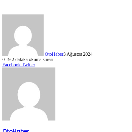
OtoHaber
3 Ağustos 2024
0
19
2 dakika okuma süresi
LinkedIn
Tumblr
Pinterest
Reddit
VKontakte
E-
Yazdır
Facebook
Twitter
Posta
ile
paylaş
OtoHaber