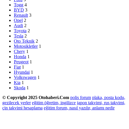
Togg
4
BYD
3
Renault
3
Opel
2
Audi
2
Toyota
2
Tesla
2
Oto Teknik
2
Motosikletler
1
Chery
1
Honda
1
Peugeot
1
Fiat
1
Hyundai
1
Volkswagen
1
Kia
1
Skoda
1
© Copyright 2025 Otohaberi.Com
polis forum
plaka, posta kodu,
gezilecek yerler
eğitim öğretim, ingilizce
japon takvimi, rus takvimi,
çin takvimi hesaplama
eğitim forum, nasıl yazılır, anlamı nedir
Facebook
Twitter
WhatsApp
Telegram
Başa
dön
tuşu