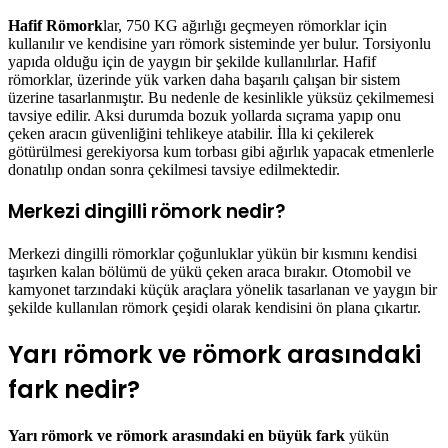
Hafif Römork
lar, 750 KG ağırlığı geçmeyen römorklar için
kullanılır ve kendisine yarı römork sisteminde yer bulur. Torsiyonlu
yapıda olduğu için de yaygın bir şekilde kullanılırlar. Hafif
römorklar, üzerinde yük varken daha başarılı çalışan bir sistem
üzerine tasarlanmıştır. Bu nedenle de kesinlikle yüksüz çekilmemesi
tavsiye edilir. Aksi durumda bozuk yollarda sıçrama yapıp onu
çeken aracın güvenliğini tehlikeye atabilir. İlla ki çekilerek
götürülmesi gerekiyorsa kum torbası gibi ağırlık yapacak etmenlerle
donatılıp ondan sonra çekilmesi tavsiye edilmektedir.
Merkezi dingilli römork nedir?
Merkezi dingilli römorklar çoğunluklar yükün bir kısmını kendisi
taşırken kalan bölümü de yükü çeken araca bırakır. Otomobil ve
kamyonet tarzındaki küçük araçlara yönelik tasarlanan ve yaygın bir
şekilde kullanılan römork çeşidi olarak kendisini ön plana çıkartır.
Yarı römork ve römork arasındaki
fark nedir?
Yarı römork ve römork arasındaki en büyük fark
yükün