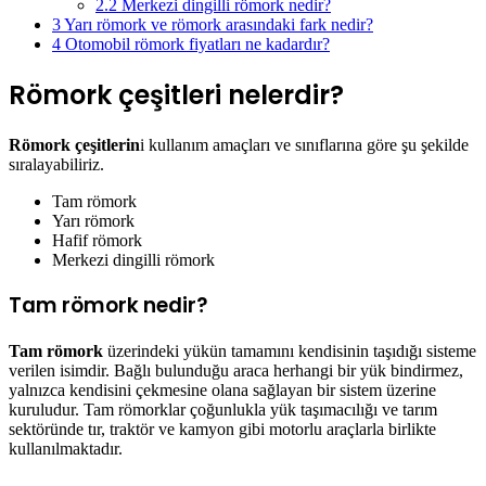
2.2
Merkezi dingilli römork nedir?
3
Yarı römork ve römork arasındaki fark nedir?
4
Otomobil römork fiyatları ne kadardır?
Römork çeşitleri nelerdir?
Römork çeşitlerin
i kullanım amaçları ve sınıflarına göre şu şekilde
sıralayabiliriz.
Tam römork
Yarı römork
Hafif römork
Merkezi dingilli römork
Tam römork nedir?
Tam römork
üzerindeki yükün tamamını kendisinin taşıdığı sisteme
verilen isimdir. Bağlı bulunduğu araca herhangi bir yük bindirmez,
yalnızca kendisini çekmesine olana sağlayan bir sistem üzerine
kuruludur. Tam römorklar çoğunlukla yük taşımacılığı ve tarım
sektöründe tır, traktör ve kamyon gibi motorlu araçlarla birlikte
kullanılmaktadır.