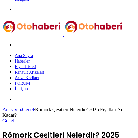
Menü
Arama
yap
...
Ana Sayfa
Haberler
Fiyat Listesi
Renault Arızaları
Arıza Kodları
FORUM
İletişim
Dış
görünümü
Anasayfa
/
Genel
/
Römork Çeşitleri Nelerdir? 2025 Fiyatları Ne
değiştir
Kadar?
Genel
Römork Çeşitleri Nelerdir? 2025