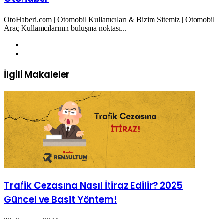
OtoHaberi.com | Otomobil Kullanıcıları & Bizim Sitemiz | Otomobil
Araç Kullanıcılarının buluşma noktası...
Web
sitesi
Twitter
İlgili Makaleler
Trafik Cezasına Nasıl İtiraz Edilir? 2025
Güncel ve Basit Yöntem!