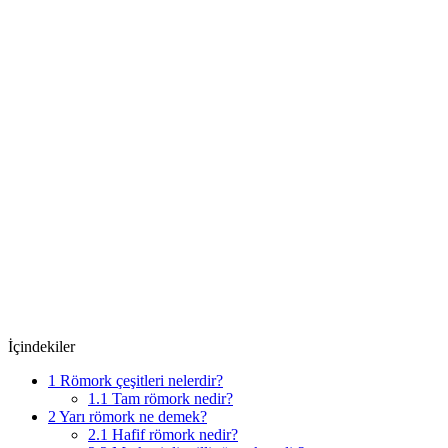
İçindekiler
1
Römork çeşitleri nelerdir?
1.1
Tam römork nedir?
2
Yarı römork ne demek?
2.1
Hafif römork nedir?