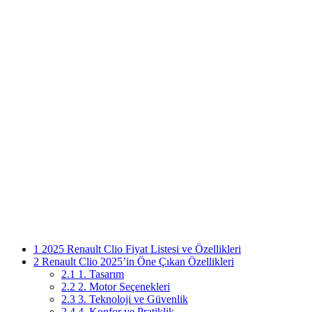
1
2025 Renault Clio Fiyat Listesi ve Özellikleri
2
Renault Clio 2025’in Öne Çıkan Özellikleri
2.1
1. Tasarım
2.2
2. Motor Seçenekleri
2.3
3. Teknoloji ve Güvenlik
2.4
4. Konfor ve Pratiklik