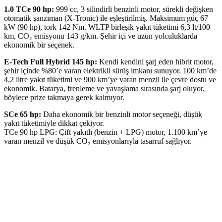
1.0 TCe 90 hp:
999 cc, 3 silindirli benzinli motor, sürekli değişken
otomatik şanzıman (X-Tronic) ile eşleştirilmiş. Maksimum güç 67
kW (90 hp), tork 142 Nm. WLTP birleşik yakıt tüketimi 6,3 lt/100
km, CO₂ emisyonu 143 g/km. Şehir içi ve uzun yolculuklarda
ekonomik bir seçenek.
E-Tech Full Hybrid 145 hp:
Kendi kendini şarj eden hibrit motor,
şehir içinde %80’e varan elektrikli sürüş imkanı sunuyor. 100 km’de
4,2 litre yakıt tüketimi ve 900 km’ye varan menzil ile çevre dostu ve
ekonomik. Batarya, frenleme ve yavaşlama sırasında şarj oluyor,
böylece prize takmaya gerek kalmıyor.
SCe 65 hp:
Daha ekonomik bir benzinli motor seçeneği, düşük
yakıt tüketimiyle dikkat çekiyor.
TCe 90 hp LPG: Çift yakıtlı (benzin + LPG) motor, 1.100 km’ye
varan menzil ve düşük CO₂ emisyonlarıyla tasarruf sağlıyor.