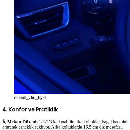
renault_clio_fiyat
4. Konfor ve Pratiklik
İç Mekan Düzeni:
1/3-2/3 katlanabilir arka koltuklar, bagaj hacmini
artırarak esneklik sağlıyor. Arka koltuklarda 16,5 cm diz mesafesi,