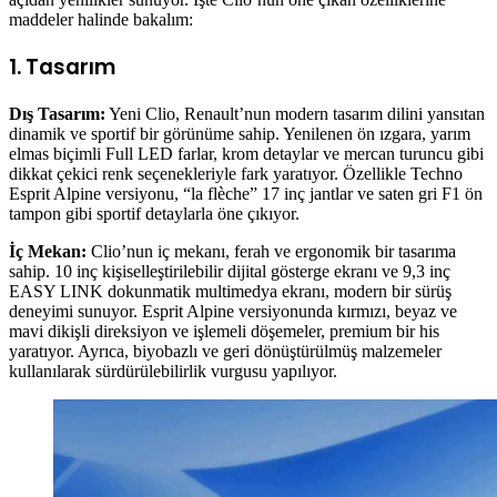
maddeler halinde bakalım:
1. Tasarım
Dış Tasarım:
Yeni Clio, Renault’nun modern tasarım dilini yansıtan
dinamik ve sportif bir görünüme sahip. Yenilenen ön ızgara, yarım
elmas biçimli Full LED farlar, krom detaylar ve mercan turuncu gibi
dikkat çekici renk seçenekleriyle fark yaratıyor. Özellikle Techno
Esprit Alpine versiyonu, “la flèche” 17 inç jantlar ve saten gri F1 ön
tampon gibi sportif detaylarla öne çıkıyor.
İç Mekan:
Clio’nun iç mekanı, ferah ve ergonomik bir tasarıma
sahip. 10 inç kişiselleştirilebilir dijital gösterge ekranı ve 9,3 inç
EASY LINK dokunmatik multimedya ekranı, modern bir sürüş
deneyimi sunuyor. Esprit Alpine versiyonunda kırmızı, beyaz ve
mavi dikişli direksiyon ve işlemeli döşemeler, premium bir his
yaratıyor. Ayrıca, biyobazlı ve geri dönüştürülmüş malzemeler
kullanılarak sürdürülebilirlik vurgusu yapılıyor.