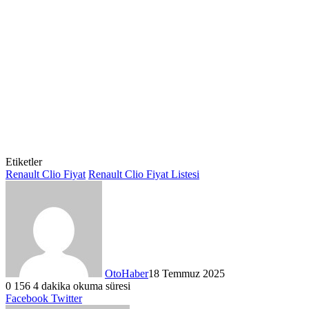
Etiketler
Renault Clio Fiyat
Renault Clio Fiyat Listesi
OtoHaber
18 Temmuz 2025
0
156
4 dakika okuma süresi
LinkedIn
Tumblr
Pinterest
Reddit
VKontakte
E-
Yazdır
Facebook
Twitter