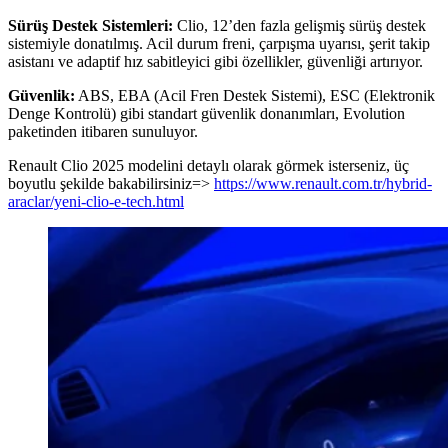
Sürüş Destek Sistemleri:
Clio, 12’den fazla gelişmiş sürüş destek
sistemiyle donatılmış. Acil durum freni, çarpışma uyarısı, şerit takip
asistanı ve adaptif hız sabitleyici gibi özellikler, güvenliği artırıyor.
Güvenlik:
ABS, EBA (Acil Fren Destek Sistemi), ESC (Elektronik
Denge Kontrolü) gibi standart güvenlik donanımları, Evolution
paketinden itibaren sunuluyor.
Renault Clio 2025 modelini detaylı olarak görmek isterseniz, üç
boyutlu şekilde bakabilirsiniz=>
https://www.renault.com.tr/hybrid-
araclar/yeni-clio-e-tech.html