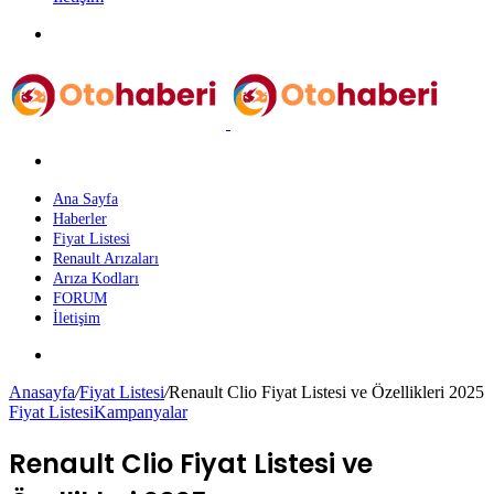
Menü
Arama
yap
...
Ana Sayfa
Haberler
Fiyat Listesi
Renault Arızaları
Arıza Kodları
FORUM
İletişim
Dış
görünümü
Anasayfa
/
Fiyat Listesi
/
Renault Clio Fiyat Listesi ve Özellikleri 2025
değiştir
Fiyat Listesi
Kampanyalar
Renault Clio Fiyat Listesi ve