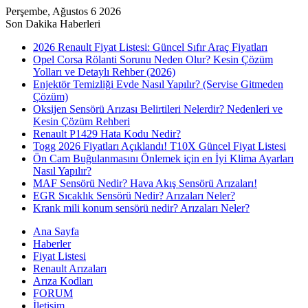
Perşembe, Ağustos 6 2026
Son Dakika Haberleri
2026 Renault Fiyat Listesi: Güncel Sıfır Araç Fiyatları
Opel Corsa Rölanti Sorunu Neden Olur? Kesin Çözüm
Yolları ve Detaylı Rehber (2026)
Enjektör Temizliği Evde Nasıl Yapılır? (Servise Gitmeden
Çözüm)
Oksijen Sensörü Arızası Belirtileri Nelerdir? Nedenleri ve
Kesin Çözüm Rehberi
Renault P1429 Hata Kodu Nedir?
Togg 2026 Fiyatları Açıklandı! T10X Güncel Fiyat Listesi
Ön Cam Buğulanmasını Önlemek için en İyi Klima Ayarları
Nasıl Yapılır?
MAF Sensörü Nedir? Hava Akış Sensörü Arızaları!
EGR Sıcaklık Sensörü Nedir? Arızaları Neler?
Krank mili konum sensörü nedir? Arızaları Neler?
Ana Sayfa
Haberler
Fiyat Listesi
Renault Arızaları
Arıza Kodları
FORUM
İletişim