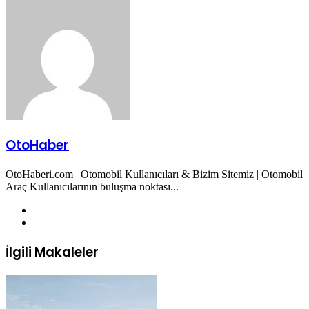
Posta
ile
paylaş
OtoHaber
OtoHaberi.com | Otomobil Kullanıcıları & Bizim Sitemiz | Otomobil
Araç Kullanıcılarının buluşma noktası...
Web
sitesi
Twitter
İlgili Makaleler