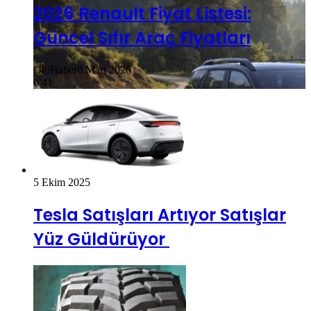
2026 Renault Fiyat Listesi:
Güncel Sıfır Araç Fiyatları
OtoHaber
8 Mart 2026
0
41
5 Ekim 2025
Tesla Satışları Artıyor Satışlar
Yüz Güldürüyor