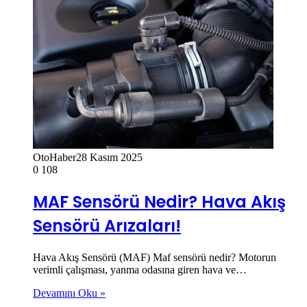
OtoHaber
28 Kasım 2025
0
108
MAF Sensörü Nedir? Hava Akış
Sensörü Arızaları!
Hava Akış Sensörü (MAF) Maf sensörü nedir? Motorun
verimli çalışması, yanma odasına giren hava ve…
Devamını Oku »