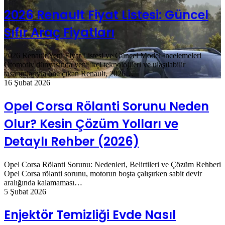
2026 Renault Fiyat Listesi: Güncel
Sıfır Araç Fiyatları
2026 Renault Yeni Fiyat Listesi ve Güncel Model İncelemeleri
Otomotiv dünyasında yenilikçi teknolojileri ve ulaşılabilir
tasarımlarıyla öne çıkan Renault, 2026…
16 Şubat 2026
Opel Corsa Rölanti Sorunu Neden
Olur? Kesin Çözüm Yolları ve
Detaylı Rehber (2026)
Opel Corsa Rölanti Sorunu: Nedenleri, Belirtileri ve Çözüm Rehberi
Opel Corsa rölanti sorunu, motorun boşta çalışırken sabit devir
aralığında kalamaması…
5 Şubat 2026
Enjektör Temizliği Evde Nasıl