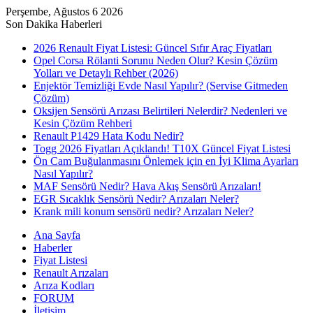
Perşembe, Ağustos 6 2026
Son Dakika Haberleri
2026 Renault Fiyat Listesi: Güncel Sıfır Araç Fiyatları
Opel Corsa Rölanti Sorunu Neden Olur? Kesin Çözüm
Yolları ve Detaylı Rehber (2026)
Enjektör Temizliği Evde Nasıl Yapılır? (Servise Gitmeden
Çözüm)
Oksijen Sensörü Arızası Belirtileri Nelerdir? Nedenleri ve
Kesin Çözüm Rehberi
Renault P1429 Hata Kodu Nedir?
Togg 2026 Fiyatları Açıklandı! T10X Güncel Fiyat Listesi
Ön Cam Buğulanmasını Önlemek için en İyi Klima Ayarları
Nasıl Yapılır?
MAF Sensörü Nedir? Hava Akış Sensörü Arızaları!
EGR Sıcaklık Sensörü Nedir? Arızaları Neler?
Krank mili konum sensörü nedir? Arızaları Neler?
Ana Sayfa
Haberler
Fiyat Listesi
Renault Arızaları
Arıza Kodları
FORUM
İletişim